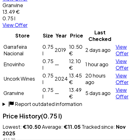
Granvine
13.49 €
0.75 l
View Offer
Last
Store
Size
Year
Price
Checked
Garrafeira
0.75
10.50
View
2019
2 days ago
Nacional
l
€
Offer
0.75
12.10
View
Enovinho
—
1 hour ago
l
€
Offer
0.75
13.45
20 hours
View
Uncork Wines
2024
l
€
ago
Offer
0.75
13.49
View
Granvine
—
5 days ago
l
€
Offer
Report outdated information
Price History
(0.75 l)
Lowest:
€10.50
Average:
€11.05
Tracked since:
Nov
2025