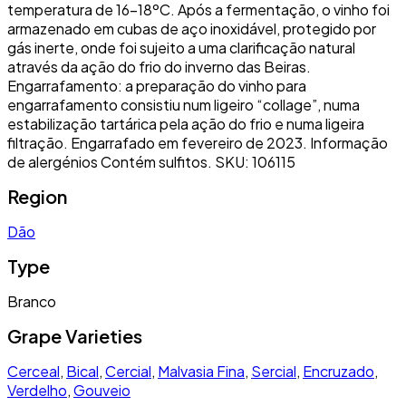
temperatura de 16-18ºC. Após a fermentação, o vinho foi
armazenado em cubas de aço inoxidável, protegido por
gás inerte, onde foi sujeito a uma clarificação natural
através da ação do frio do inverno das Beiras.
Engarrafamento: a preparação do vinho para
engarrafamento consistiu num ligeiro “collage”, numa
estabilização tartárica pela ação do frio e numa ligeira
filtração. Engarrafado em fevereiro de 2023. Informação
de alergénios Contém sulfitos. SKU: 106115
Region
Dão
Type
Branco
Grape Varieties
Cerceal
,
Bical
,
Cercial
,
Malvasia Fina
,
Sercial
,
Encruzado
,
Verdelho
,
Gouveio