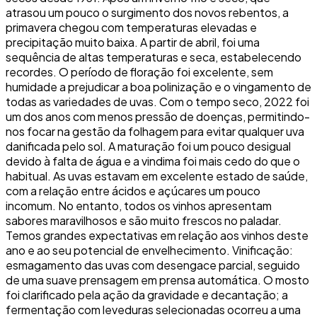
atrasou um pouco o surgimento dos novos rebentos, a
primavera chegou com temperaturas elevadas e
precipitação muito baixa. A partir de abril, foi uma
sequência de altas temperaturas e seca, estabelecendo
recordes. O período de floração foi excelente, sem
humidade a prejudicar a boa polinização e o vingamento de
todas as variedades de uvas. Com o tempo seco, 2022 foi
um dos anos com menos pressão de doenças, permitindo-
nos focar na gestão da folhagem para evitar qualquer uva
danificada pelo sol. A maturação foi um pouco desigual
devido à falta de água e a vindima foi mais cedo do que o
habitual. As uvas estavam em excelente estado de saúde,
com a relação entre ácidos e açúcares um pouco
incomum. No entanto, todos os vinhos apresentam
sabores maravilhosos e são muito frescos no paladar.
Temos grandes expectativas em relação aos vinhos deste
ano e ao seu potencial de envelhecimento. Vinificação:
esmagamento das uvas com desengace parcial, seguido
de uma suave prensagem em prensa automática. O mosto
foi clarificado pela ação da gravidade e decantação; a
fermentação com leveduras selecionadas ocorreu a uma