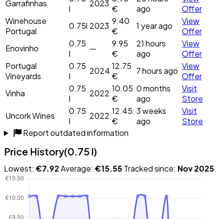
Garrafinhas
2023
l
€
ago
Offer
Winehouse
9.40
View
0.75l
2023
1 year ago
Portugal
€
Offer
0.75
9.95
21 hours
View
Enovinho
—
l
€
ago
Offer
Portugal
0.75
12.75
View
2024
7 hours ago
Vineyards
l
€
Offer
0.75
10.05
0 months
Visit
Vinha
2022
l
€
ago
Store
0.75
12.45
3 weeks
Visit
Uncork Wines
2022
l
€
ago
Store
Report outdated information
Price History
(0.75 l)
Lowest:
€7.92
Average:
€15.55
Tracked since:
Nov 2025