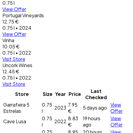
0.75 l
View Offer
Portugal Vineyards
12.75 €
0.75 l • 2024
View Offer
Vinha
10.05 €
0.75 l • 2022
Visit Store
Uncork Wines
12.45 €
0.75 l • 2022
Visit Store
Last
Store
Size
Year
Price
Checked
Garrafeira 5
0.75
7.95
View
2023
5 days ago
Estrelas
l
€
Offer
0.75
8.83
19 hours
View
Cave Lusa
2022
l
€
ago
Offer
0.75
8.95
20 hours
View