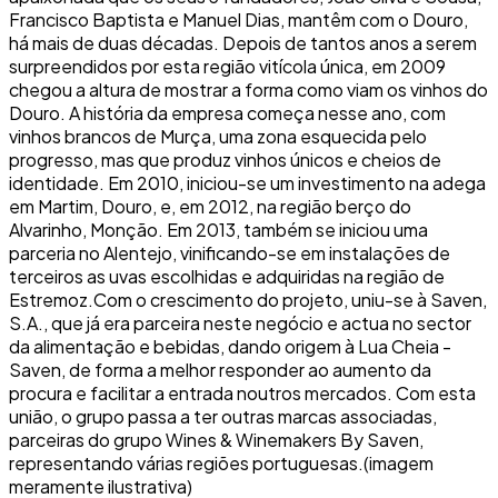
Francisco Baptista e Manuel Dias, mantêm com o Douro,
há mais de duas décadas. Depois de tantos anos a serem
surpreendidos por esta região vitícola única, em 2009
chegou a altura de mostrar a forma como viam os vinhos do
Douro. A história da empresa começa nesse ano, com
vinhos brancos de Murça, uma zona esquecida pelo
progresso, mas que produz vinhos únicos e cheios de
identidade. Em 2010, iniciou-se um investimento na adega
em Martim, Douro, e, em 2012, na região berço do
Alvarinho, Monção. Em 2013, também se iniciou uma
parceria no Alentejo, vinificando-se em instalações de
terceiros as uvas escolhidas e adquiridas na região de
Estremoz.Com o crescimento do projeto, uniu-se à Saven,
S.A., que já era parceira neste negócio e actua no sector
da alimentação e bebidas, dando origem à Lua Cheia -
Saven, de forma a melhor responder ao aumento da
procura e facilitar a entrada noutros mercados. Com esta
união, o grupo passa a ter outras marcas associadas,
parceiras do grupo Wines & Winemakers By Saven,
representando várias regiões portuguesas.(imagem
meramente ilustrativa)