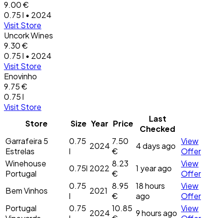
9.00 €
0.75 l • 2024
Visit Store
Uncork Wines
9.30 €
0.75 l • 2024
Visit Store
Enovinho
9.75 €
0.75 l
Visit Store
Last
Store
Size
Year
Price
Checked
Garrafeira 5
0.75
7.50
View
2024
4 days ago
Estrelas
l
€
Offer
Winehouse
8.23
View
0.75l
2022
1 year ago
Portugal
€
Offer
0.75
8.95
18 hours
View
Bem Vinhos
2021
l
€
ago
Offer
Portugal
0.75
10.85
View
2024
9 hours ago