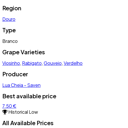
Region
Douro
Type
Branco
Grape Varieties
Viosinho
,
Rabigato
,
Gouveio
,
Verdelho
Producer
Lua Cheia - Saven
Best available price
7.50 €
Historical Low
All Available Prices