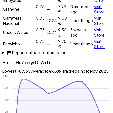
Vineyards
l
€
Offer
0.75
7.99
0 months
Visit
Granvine
—
l
€
ago
Store
Garrafeira
0.75
9.00
Visit
2024
1 month ago
Nacional
l
€
Store
0.75
9.30
3 weeks
Visit
Uncork Wines
2024
l
€
ago
Store
0.75
9.75
Visit
Enovinho
—
1 month ago
l
€
Store
Report outdated information
Price History
(0.75 l)
Lowest:
€7.35
Average:
€8.89
Tracked since:
Nov 2025