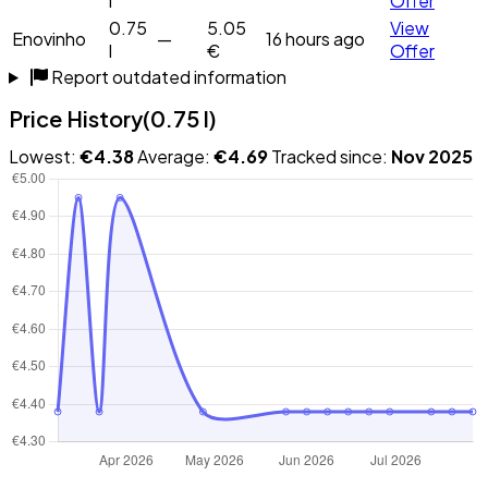
l
Offer
0.75
5.05
View
Enovinho
—
16 hours ago
l
€
Offer
Report outdated information
Price History
(0.75 l)
Lowest:
€4.38
Average:
€4.69
Tracked since:
Nov 2025