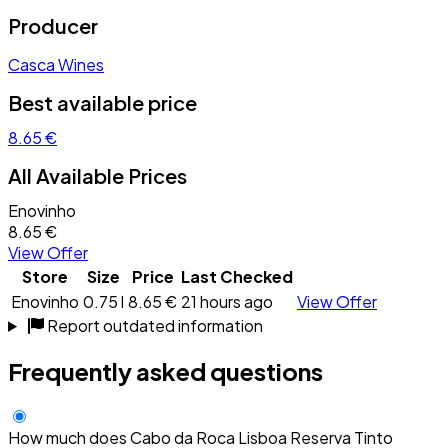
Producer
Casca Wines
Best available price
8.65 €
All Available Prices
Enovinho
8.65 €
View Offer
Store
Size
Price
Last Checked
Enovinho
0.75 l
8.65 €
21 hours ago
View Offer
Report outdated information
Frequently asked questions
How much does Cabo da Roca Lisboa Reserva Tinto