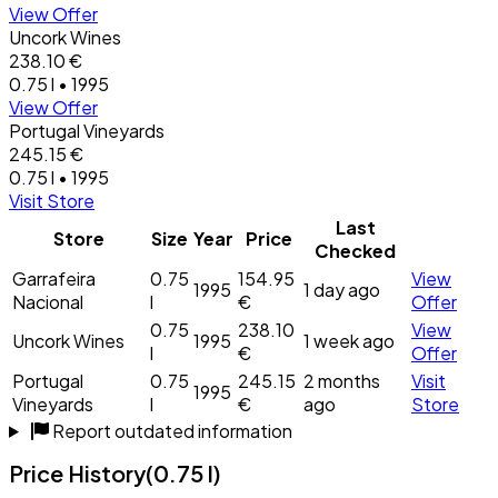
View Offer
Uncork Wines
238.10 €
0.75 l • 1995
View Offer
Portugal Vineyards
245.15 €
0.75 l • 1995
Visit Store
Last
Store
Size
Year
Price
Checked
Garrafeira
0.75
154.95
View
1995
1 day ago
Nacional
l
€
Offer
0.75
238.10
View
Uncork Wines
1995
1 week ago
l
€
Offer
Portugal
0.75
245.15
2 months
Visit
1995
Vineyards
l
€
ago
Store
Report outdated information
Price History
(0.75 l)