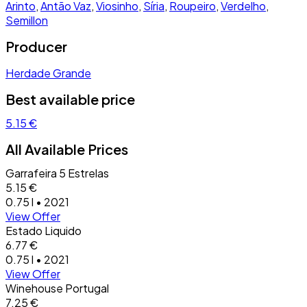
Arinto
,
Antão Vaz
,
Viosinho
,
Síria
,
Roupeiro
,
Verdelho
,
Semillon
Producer
Herdade Grande
Best available price
5.15 €
All Available Prices
Garrafeira 5 Estrelas
5.15 €
0.75 l • 2021
View Offer
Estado Liquido
6.77 €
0.75 l • 2021
View Offer
Winehouse Portugal
7.25 €