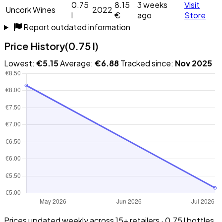
0.75
8.15
3 weeks
Visit
Uncork Wines
2022
l
€
ago
Store
Report outdated information
Price History
(0.75 l)
Lowest:
€5.15
Average:
€6.88
Tracked since:
Nov 2025
Prices updated weekly across 15+ retailers · 0.75 l bottles