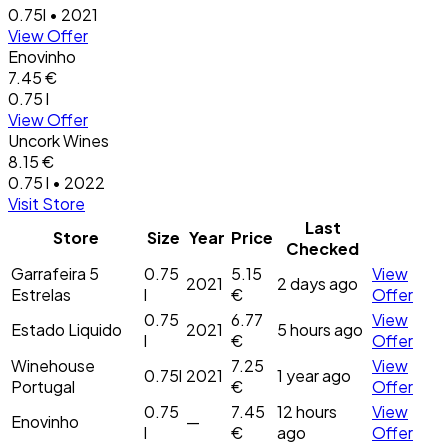
0.75l • 2021
View Offer
Enovinho
7.45 €
0.75 l
View Offer
Uncork Wines
8.15 €
0.75 l • 2022
Visit Store
Last
Store
Size
Year
Price
Checked
Garrafeira 5
0.75
5.15
View
2021
2 days ago
Estrelas
l
€
Offer
0.75
6.77
View
Estado Liquido
2021
5 hours ago
l
€
Offer
Winehouse
7.25
View
0.75l
2021
1 year ago
Portugal
€
Offer
0.75
7.45
12 hours
View
Enovinho
—
l
€
ago
Offer