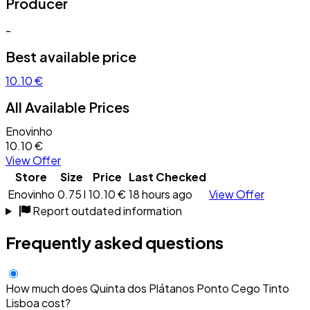
Producer
-
Best available price
10.10 €
All Available Prices
Enovinho
10.10 €
View Offer
Store
Size
Price
Last Checked
Enovinho
0.75 l
10.10 €
18 hours ago
View Offer
Report outdated information
Frequently asked questions
How much does Quinta dos Plátanos Ponto Cego Tinto
Lisboa cost?