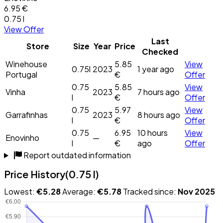
6.95 €
0.75 l
View Offer
Last
Store
Size
Year
Price
Checked
Winehouse
5.85
View
0.75l
2023
1 year ago
Portugal
€
Offer
0.75
5.85
View
Vinha
2023
7 hours ago
l
€
Offer
0.75
5.97
View
Garrafinhas
2023
8 hours ago
l
€
Offer
0.75
6.95
10 hours
View
Enovinho
—
l
€
ago
Offer
Report outdated information
Price History
(0.75 l)
Lowest:
€5.28
Average:
€5.78
Tracked since:
Nov 2025