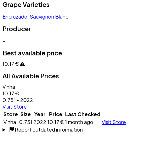
Grape Varieties
Encruzado
,
Sauvignon Blanc
Producer
-
Best available price
10.17 €
All Available Prices
Vinha
10.17 €
0.75 l • 2022
Visit Store
Store
Size
Year
Price
Last Checked
Vinha
0.75 l
2022
10.17 €
1 month ago
Visit Store
Report outdated information