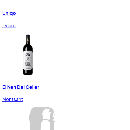
Uniqo
Douro
El Nen Del Celler
Montsant