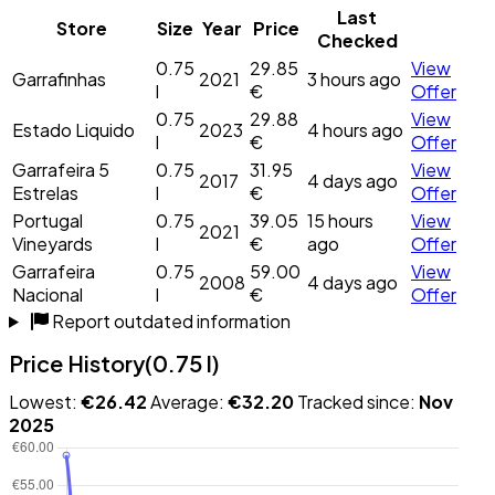
Last
Store
Size
Year
Price
Checked
0.75
29.85
View
Garrafinhas
2021
3 hours ago
l
€
Offer
0.75
29.88
View
Estado Liquido
2023
4 hours ago
l
€
Offer
Garrafeira 5
0.75
31.95
View
2017
4 days ago
Estrelas
l
€
Offer
Portugal
0.75
39.05
15 hours
View
2021
Vineyards
l
€
ago
Offer
Garrafeira
0.75
59.00
View
2008
4 days ago
Nacional
l
€
Offer
Report outdated information
Price History
(0.75 l)
Lowest:
€26.42
Average:
€32.20
Tracked since:
Nov
2025