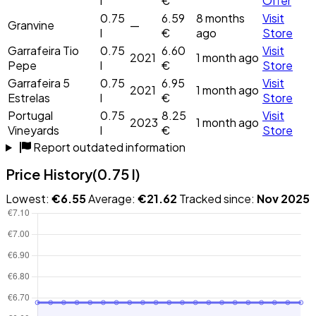
l
€
Offer
0.75
6.59
8 months
Visit
Granvine
—
l
€
ago
Store
Garrafeira Tio
0.75
6.60
Visit
2021
1 month ago
Pepe
l
€
Store
Garrafeira 5
0.75
6.95
Visit
2021
1 month ago
Estrelas
l
€
Store
Portugal
0.75
8.25
Visit
2023
1 month ago
Vineyards
l
€
Store
Report outdated information
Price History
(0.75 l)
Lowest:
€6.55
Average:
€21.62
Tracked since:
Nov 2025