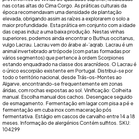
nas cotas altas do Cima Corgo. As práticas culturais da
época recomendavam uma densidade de plantação
elevada, obrigando assim as raízes a explorarem o solo a
maior profundidade. Esta prática em conjunto com a idade
das cepas induz a uma baixa produção. Nestas vinhas
superiores, podemos ainda encontrar o Buthus occitanus,
vulgo Lacrau. Lacrau vem do árabe al-’aqrab. Lacrau é um
animal invertebrado artrópode (com patas formadas por
vários segmentos) que pertence à ordem Scorpiones
estando enquadrado na classe dos aracnídeos. O Lacrau é
o único escorpião existente em Portugal. Distribui-se por
todo o território nacional, desde Trás-os-Montes ao
Algarve, encontrando-se frequentemente em zonas
áridas, com rochas expostas ao sol. Vinificação: Colheita
manual. Escolha manual dos cachos. Desengace seguido
de esmagamento. Fermentação em lagar com pisa a pé e
fermentação em cuba inox com maceração pós
fermentativa. Estágio em cascos de carvalho entre 14 a 18
meses. Informação de alergénios Contém sulfitos. SKU:
104299