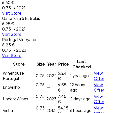
6.60 €
0.75 l • 2021
Visit Store
Garrafeira 5 Estrelas
6.95 €
0.75 l • 2021
Visit Store
Portugal Vineyards
8.25 €
0.75 l • 2023
Visit Store
Last
Store
Size
Year
Price
Checked
Winehouse
6.24
View
0.75l
2022
1 year ago
Portugal
€
Offer
0.75
6.55
12 hours
View
Enovinho
—
l
€
ago
Offer
0.75
7.45
View
Uncork Wines
2023
2 days ago
l
€
Offer
0.75
54.15
View
Vinha
2013
6 hours ago