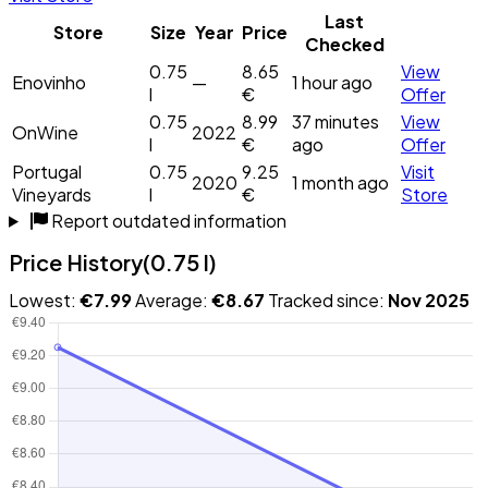
Last
Store
Size
Year
Price
Checked
0.75
8.65
View
Enovinho
—
1 hour ago
l
€
Offer
0.75
8.99
37 minutes
View
OnWine
2022
l
€
ago
Offer
Portugal
0.75
9.25
Visit
2020
1 month ago
Vineyards
l
€
Store
Report outdated information
Price History
(0.75 l)
Lowest:
€7.99
Average:
€8.67
Tracked since:
Nov 2025