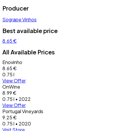
Producer
Sogrape Vinhos
Best available price
8.65 €
All Available Prices
Enovinho
8.65 €
0.75 l
View Offer
OnWine
8.99 €
0.75 l • 2022
View Offer
Portugal Vineyards
9.25 €
0.75 l • 2020
Visit Store