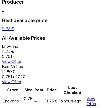
Producer
-
Best available price
11.75 €
All Available Prices
Enovinho
11.75 €
0.75 l
View Offer
Bem Vinhos
12.90 €
0.75 l • 2020
View Offer
Last
Store
Size
Year
Price
Checked
0.75
View
Enovinho
—
11.75 €
16 hours ago
l
Offer