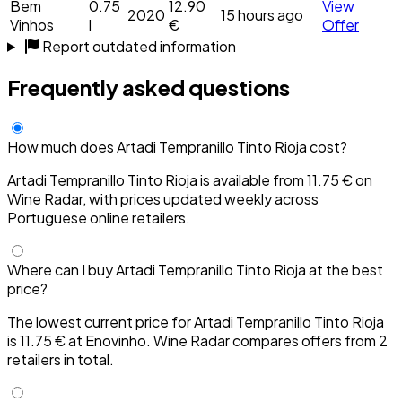
Bem
0.75
12.90
View
2020
15 hours ago
Vinhos
l
€
Offer
Report outdated information
Frequently asked questions
How much does Artadi Tempranillo Tinto Rioja cost?
Artadi Tempranillo Tinto Rioja is available from 11.75 € on
Wine Radar, with prices updated weekly across
Portuguese online retailers.
Where can I buy Artadi Tempranillo Tinto Rioja at the best
price?
The lowest current price for Artadi Tempranillo Tinto Rioja
is 11.75 € at Enovinho. Wine Radar compares offers from 2
retailers in total.