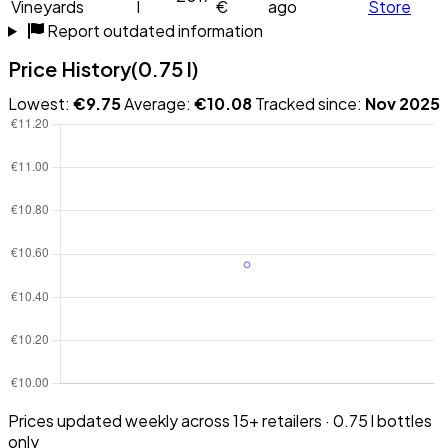
Vineyards
l
€
ago
Store
Report outdated information
Price History
(0.75 l)
Lowest:
€9.75
Average:
€10.08
Tracked since:
Nov 2025
Prices updated weekly across 15+ retailers · 0.75 l bottles
only