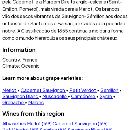
pela Cabernet, e a Margem Direita argilo-calcária (Saint-
Émilion, Pomerol), mais virada para a Merlot. Os brancos
vão dos secos vibrantes de Sauvignon-Sémillon aos doces
untuosos de Sauternes e Barsac, afetados pela podridão
nobre. A Classificação de 1855 continua a moldar a forma
como o mundo hierarquiza os seus principais châteaux.
Information
Country:
France
Climate:
Oceanic
Learn more about grape varieties:
Merlot
•
Cabernet Sauvignon
•
Petit Verdot
•
Semillon
•
Sauvignon Blanc
•
Muscadelle
•
Carménère
•
Syrah
•
Grenache
•
Malbec
Wines from this region
All varieties
Merlot (169)
Cabernet Sauvignon (166)
Petit Verdot (59)
Semillon (56)
Sauvignon Blanc (55)